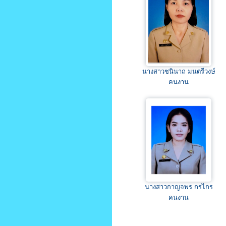
นางสาวชนินาถ มนตรีวงษ์
คนงาน
นางสาวกาญจพร กรไกร
คนงาน