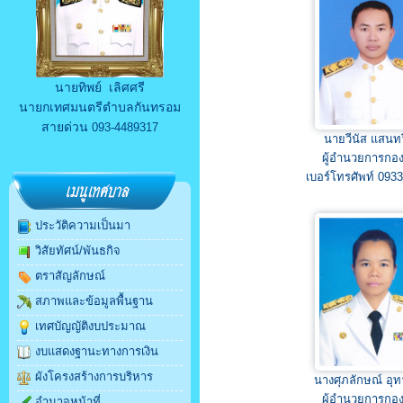
นายทิพย์ เลิศศรี
นายกเทศมนตรีตำบลกันทรอม
สายด่วน
093-4489317
นายวีนัส แสนทว
ผู้อำนวยการกอง
เบอร์โทรศัพท์ 093
ประวัติความเป็นมา
วิสัยทัศน์/พันธกิจ
ตราสัญลักษณ์
สภาพและข้อมูลพื้นฐาน
เทศบัญญัติงบประมาณ
งบแสดงฐานะทางการเงิน
ผังโครงสร้างการบริหาร
นางศุภลักษณ์ อุ
ผู้อำนวยการกอง
อำนาจหน้าที่