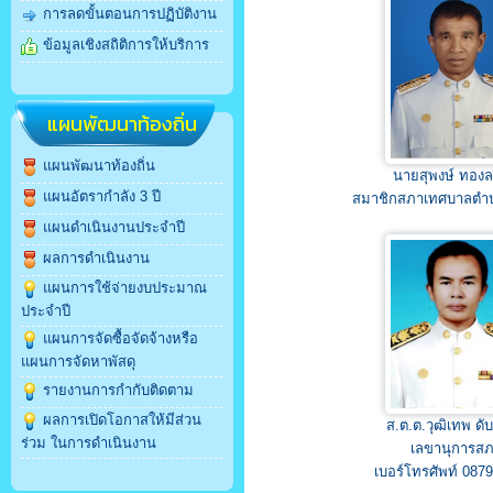
การลดขั้นตอนการปฏิบัติงาน
ข้อมูลเชิงสถิติการให้บริการ
แผนพัฒนาท้องถิ่น
แผนพัฒนาท้องถิ่น
นายสุพงษ์ ทองล
แผนอัตรากำลัง 3 ปี
สมาชิกสภาเทศบาลตำ
แผนดำเนินงานประจำปี
ผลการดำเนินงาน
แผนการใช้จ่ายงบประมาณ
ประจำปี
แผนการจัดซื้อจัดจ้างหรือ
แผนการจัดหาพัสดุ
รายงานการกำกับติดตาม
ผลการเปิดโอกาสให้มีส่วน
ส.ต.ต.วุฒิเทพ ดั
ร่วม ในการดำเนินงาน
เลขานุการส
เบอร์โทรศัพท์ 087