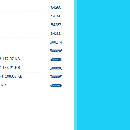
54290
54296
54287
B
54300
500174
500096
 117.07 KB
500080
 145.21 KB
500096
ล์ 108.63 KB
500085
 KB
500085